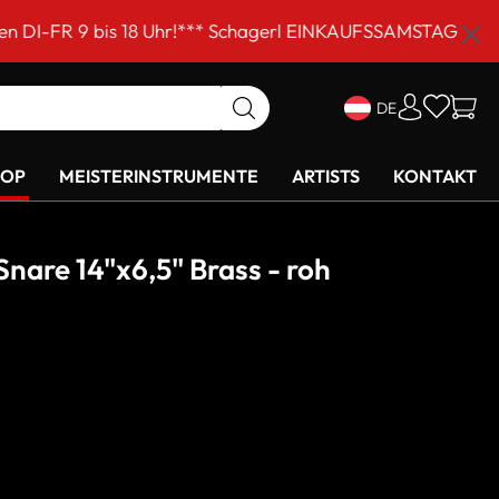
8 Uhr!*** Schagerl EINKAUFSSAMSTAG am 5. September von
DE
HOP
MEISTERINSTRUMENTE
ARTISTS
KONTAKT
nare 14"x6,5" Brass - roh