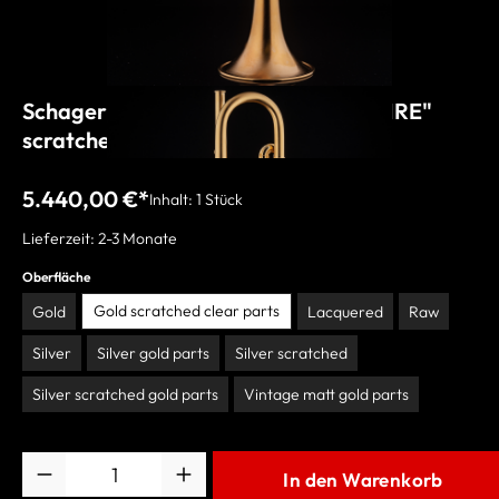
Schagerl B-Trompete "ROMAN EMPIRE"
scratched gold - clear
5.440,00 €*
Inhalt:
1 Stück
Lieferzeit: 2-3 Monate
Oberfläche
Gold scratched clear parts
Gold
Lacquered
Raw
Silver
Silver gold parts
Silver scratched
Silver scratched gold parts
Vintage matt gold parts
Anzahl
In den Warenkorb