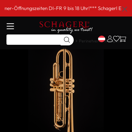
inhalt springen
ngszeiten DI-FR 9 bis 18 Uhr!*** Schagerl EINKAUFSSAMS
Home
Shop
Meisterinstrumente
Perinetventil Trompete