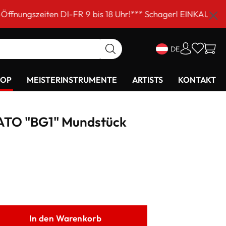
DI-FR 9 bis 18 Uhr!*** Schagerl EINKAUFSSAMSTAG am 5. 
DE
HOP
MEISTERINSTRUMENTE
ARTISTS
KONTAKT
ATO "BG1" Mundstück
In den Warenkorb