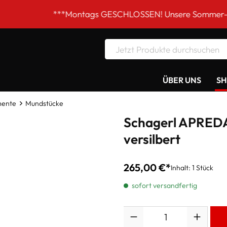
***Montags GESCHLOSSEN! Unsere Sommer-Öffnungszeiten 
ÜBER UNS
S
mente
Mundstücke
Schagerl APRED
versilbert
265,00 €*
Inhalt:
1 Stück
sofort versandfertig
Anzahl