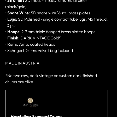
•
Strainer:
SD mod. - TrickDrums ms strainer
(black/gold)
•
Snare Wire:
SD snare wire 16 str. brass plates
•
Lugs:
SD Polished - single contact tube lugs, M5 thread,
10 pcs.
•
Hoops:
2.3mm triple flanged brass plated hoops
•
Finish:
DARK VINTAGE Gold*
• Remo Amb. coated heads
• Schagerl Drums velvet bag included
MADE IN AUSTRIA
*No two raw, dark vintage or custom dark finished
drums are alike.
Hersteller: Schagerl Drums