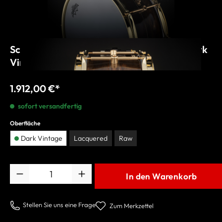
Schagerl Antares Snare Drum 14"x6,5" Dark
Vintage gold
1.912,00 €*
sofort versandfertig
Oberfläche
Dark Vintage
Lacquered
Raw
Anzahl
In den Warenkorb
Stellen Sie uns eine Frage
Zum Merkzettel