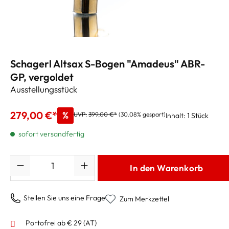
Schagerl Altsax S-Bogen "Amadeus" ABR-
GP, vergoldet
Ausstellungsstück
279,00 €*
%
UVP:
399,00 €*
(30.08% gespart)
Inhalt:
1 Stück
sofort versandfertig
Anzahl
In den Warenkorb
Stellen Sie uns eine Frage
Zum Merkzettel
Portofrei ab € 29 (AT)