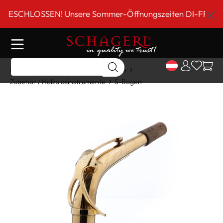
inhalt springen
SCHLOSSEN! Unsere Sommer-Öffnungszeiten DI-FR 9 bis 18
Home
Shop
Holzblasinstrumente
Zubehör / Holzblasinstrumente
S-Bogen