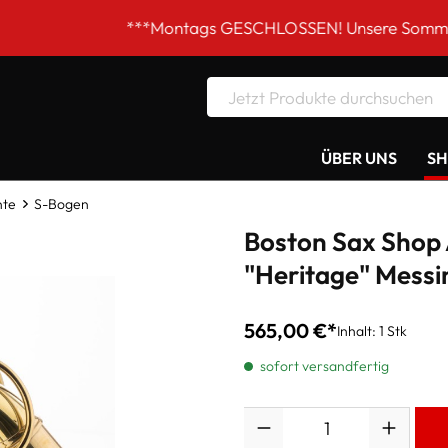
***Montags GESCHLOSSEN! Unsere Sommer-Öffnungszei
ÜBER UNS
S
nte
S-Bogen
Boston Sax Shop
"Heritage" Messi
565,00 €*
Inhalt:
1 Stk
sofort versandfertig
Anzahl