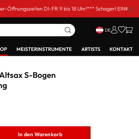
ten DI-FR 9 bis 18 Uhr!*** Schagerl EINKAUFSSAMSTAG am
DE
HOP
MEISTERINSTRUMENTE
ARTISTS
KONTAKT
 Altsax S-Bogen
ng
In den Warenkorb