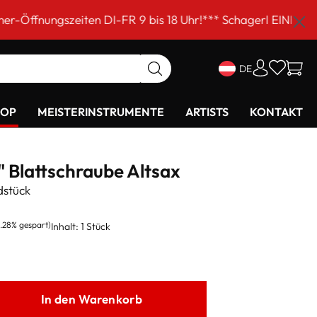
ten DI-FR 9 bis 18 Uhr!*** Schagerl EINKAUFSSAMSTAG am
DE
HOP
MEISTERINSTRUMENTE
ARTISTS
KONTAKT
" Blattschraube Altsax
dstück
1.28% gespart)
Inhalt:
1 Stück
In den Warenkorb