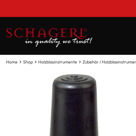
inhalt springen
Home
Shop
Holzblasinstrumente
Zubehör / Holzblasinstrume