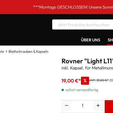
***Montags GESCHLOSSEN! Unsere Sommer-Öffnungszei
ÜBER UNS
S
nte
Blattschrauben & Kapseln
Rovner "Light L11
inkl. Kapsel, für Metallmun
19,00 €*
%
UVP:
39,00 €*
(5
sofort versandfertig
Anzahl