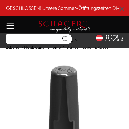
inhalt springen
GESCHLOSSEN! Unsere Sommer-Öffnungszeiten DI-FR 9 bis 
Home
Shop
Holzblasinstrumente
Zubehör / Holzblasinstrumente
Blattschrauben & Kapseln