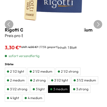
Rigotti Gold Jazz Altsaxblätter 3 medium
Preis pro Blatt
3,30 €*
UVP:
4,00 €*
(17.5% gespart)
Inhalt:
1 Blatt
sofort versandfertig
Stärke
2 1/2 light
2 1/2 medium
2 1/2 strong
2 medium
2 strong
3 1/2 light
3 1/2 medium
3 1/2 strong
3 light
3 medium
3 strong
4 light
4 medium