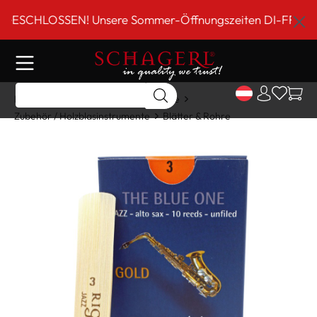
inhalt springen
CHLOSSEN! Unsere Sommer-Öffnungszeiten DI-FR 9 bis 18 
Home
Shop
Holzblasinstrumente
Zubehör / Holzblasinstrumente
Blätter & Rohre