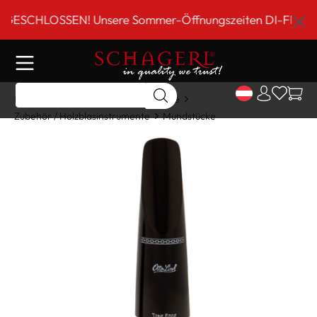
inhalt springen
SCHLOSSEN! Unsere Sommer-Öffnungszeiten DI-FR 9 bis 18
Home
Shop
Holzblasinstrumente
Zubehör / Holzblasinstrumente
Mundstücke