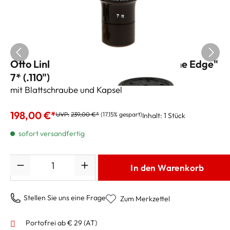
Otto Link Baritonsaxmundstück "Tone Edge"
7* (.110")
mit Blattschraube und Kapsel
198,00 €*
UVP:
239,00 €*
(17.15% gespart)
Inhalt:
1 Stück
sofort versandfertig
Anzahl
In den Warenkorb
Stellen Sie uns eine Frage
Zum Merkzettel
Portofrei ab € 29 (AT)