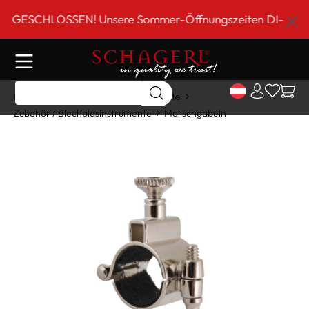
inhalt springen
GESCHLOSSEN! Unsere Sommer-Öffnungszeiten DI-FR 9 bis 
Home
Shop
Blechblasinstrumente
Zubehör / Blechblasinstrumente
Marschgabeln