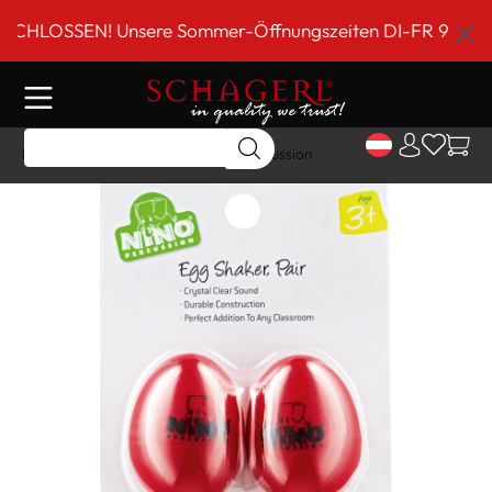
inhalt springen
LOSSEN! Unsere Sommer-Öffnungszeiten DI-FR 9 bis 18 Uh
Home
Shop
Schlagwerk
Percussion