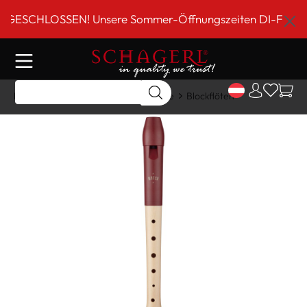
inhalt springen
SCHLOSSEN! Unsere Sommer-Öffnungszeiten DI-FR 9 bis 18
Home
Shop
Holzblasinstrumente
Blockflöten