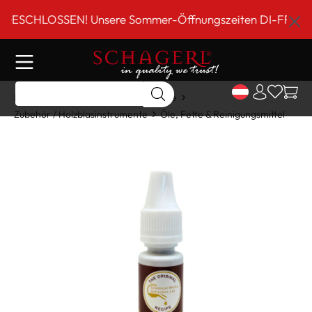
inhalt springen
SCHLOSSEN! Unsere Sommer-Öffnungszeiten DI-FR 9 bis 18
Home
Shop
Holzblasinstrumente
Zubehör / Holzblasinstrumente
Öle, Fette & Reinigungsmittel