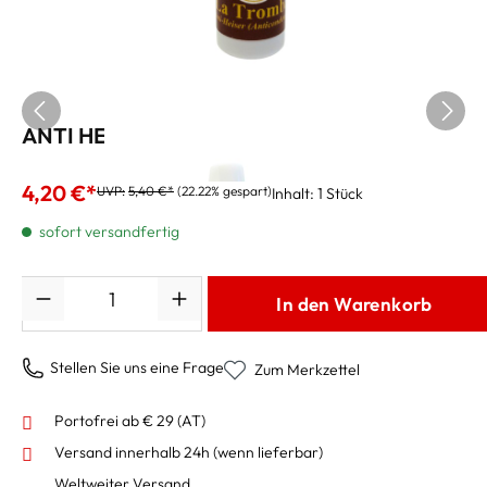
ANTI HEISER kleine Flasche 11ccm
4,20 €*
UVP:
5,40 €*
(22.22% gespart)
Inhalt:
1 Stück
sofort versandfertig
Anzahl
In den Warenkorb
Stellen Sie uns eine Frage
Zum Merkzettel
Portofrei ab € 29 (AT)
Versand innerhalb 24h
(wenn lieferbar)
Weltweiter Versand