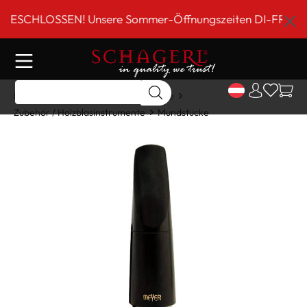
inhalt springen
CHLOSSEN! Unsere Sommer-Öffnungszeiten DI-FR 9 bis 18 
Home
Shop
Holzblasinstrumente
Zubehör / Holzblasinstrumente
Mundstücke