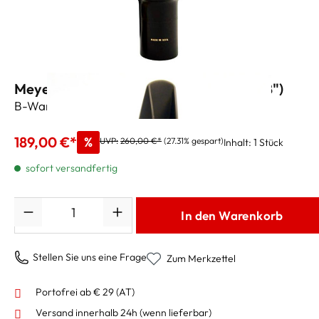
Meyer Baritonsaxmundstück M6M (.098")
B-Ware - mit Blattschraube und Kapsel
189,00 €*
%
UVP:
260,00 €*
(27.31% gespart)
Inhalt:
1 Stück
sofort versandfertig
Anzahl
In den Warenkorb
Stellen Sie uns eine Frage
Zum Merkzettel
Portofrei ab € 29 (AT)
Versand innerhalb 24h
(wenn lieferbar)