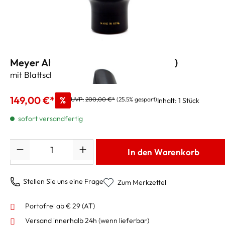
Meyer Altsaxmundstück M8M (.086")
mit Blattschraube und Kapsel
149,00 €*
%
UVP:
200,00 €*
(25.5% gespart)
Inhalt:
1 Stück
sofort versandfertig
Anzahl
In den Warenkorb
Stellen Sie uns eine Frage
Zum Merkzettel
Portofrei ab € 29 (AT)
Versand innerhalb 24h
(wenn lieferbar)