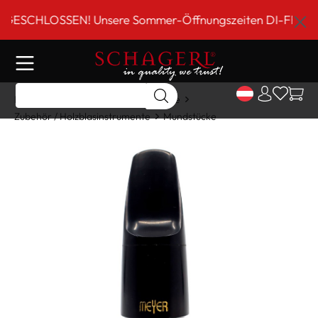
inhalt springen
SCHLOSSEN! Unsere Sommer-Öffnungszeiten DI-FR 9 bis 18
Home
Shop
Holzblasinstrumente
Zubehör / Holzblasinstrumente
Mundstücke