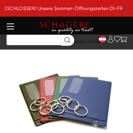
inhalt springen
CHLOSSEN! Unsere Sommer-Öffnungszeiten DI-FR 9 bis 18 
Home
Shop
Sonstiges
Marschbücher & Hüllen