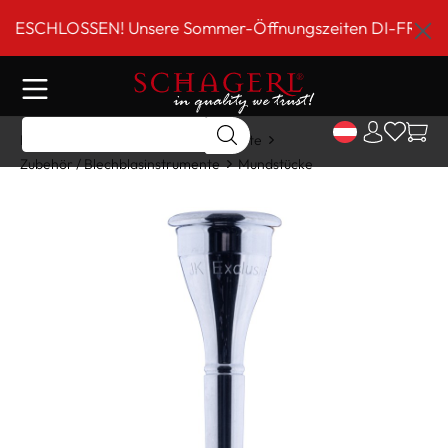
inhalt springen
CHLOSSEN! Unsere Sommer-Öffnungszeiten DI-FR 9 bis 18 
Home
Shop
Blechblasinstrumente
Zubehör / Blechblasinstrumente
Mundstücke