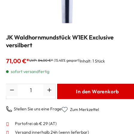
JK Waldhornmundstück W1EK Exclusive
versilbert
71,00 €*
UVP:
84,00 €*
(15.48% gespart)
Inhalt:
1 Stück
sofort versandfertig
Anzahl
In den Warenkorb
Stellen Sie uns eine Frage
Zum Merkzettel
Portofrei ab € 29 (AT)
Versand innerhalb 24h
(wenn lieferbar)