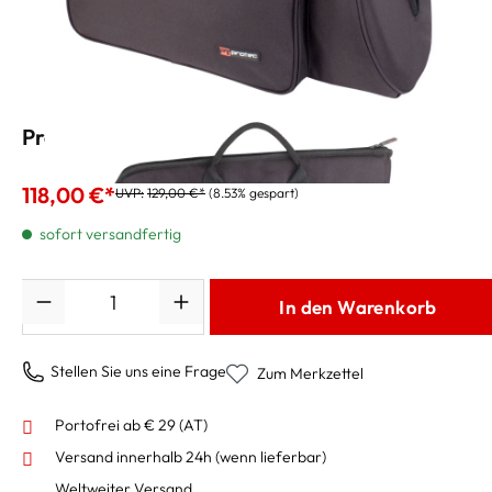
Pro Tec Gig Bag C246X für Waldhorn
118,00 €*
UVP:
129,00 €*
(8.53% gespart)
sofort versandfertig
Anzahl
In den Warenkorb
Stellen Sie uns eine Frage
Zum Merkzettel
Portofrei ab € 29 (AT)
Versand innerhalb 24h
(wenn lieferbar)
Weltweiter Versand