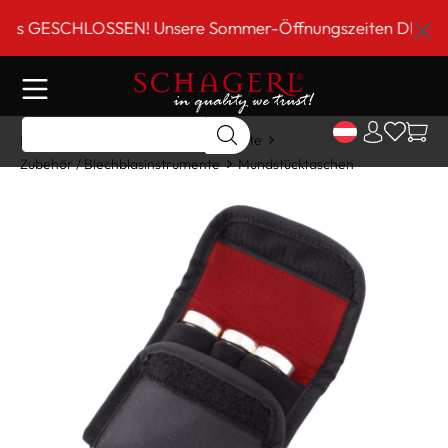
inhalt springen
GESCHLOSSEN! Unsere Sommer-Öffnungszeiten DI-FR 9 bis 
Home
Shop
Blechblasinstrumente
Zubehör / Blechblasinstrumente
Mundstücktaschen