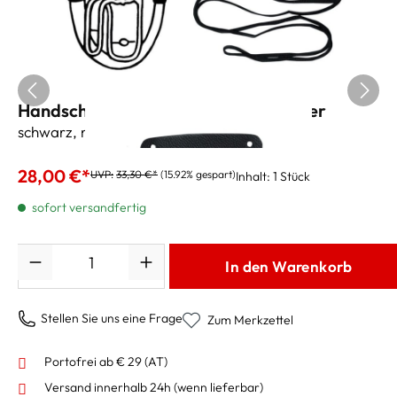
Handschutz für 4/4 Tuba, Teil B, Leder
schwarz, mit Schnürverschluss
28,00 €*
UVP:
33,30 €*
(15.92% gespart)
Inhalt:
1 Stück
sofort versandfertig
Anzahl
In den Warenkorb
Stellen Sie uns eine Frage
Zum Merkzettel
Portofrei ab € 29 (AT)
Versand innerhalb 24h
(wenn lieferbar)