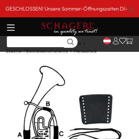
inhalt springen
GESCHLOSSEN! Unsere Sommer-Öffnungszeiten DI-FR 9 bis 
Home
Shop
Blechblasinstrumente
Zubehör / Blechblasinstrumente
Handschutz