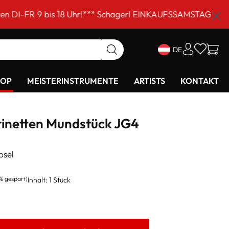
is 18 Uhr!*** Schagerl EINKAUFSSAMSTAG am 5. September
DE
HOP
MEISTERINSTRUMENTE
ARTISTS
KONTAKT
rinetten Mundstück JG4
psel
% gespart)
Inhalt:
1 Stück