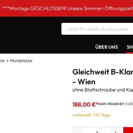
gs GESCHLOSSEN! Unsere Sommer-Öffnungszeiten DI-FR 9 b
ÜBER UNS
S
nte
Mundstücke
Gleichweit B-Kla
- Wien
ohne Blattschraube und Ka
188,00 €*
UVP:
190,00 €*
(1.05
Lieferzeit: 7-10 Tage
Anzahl