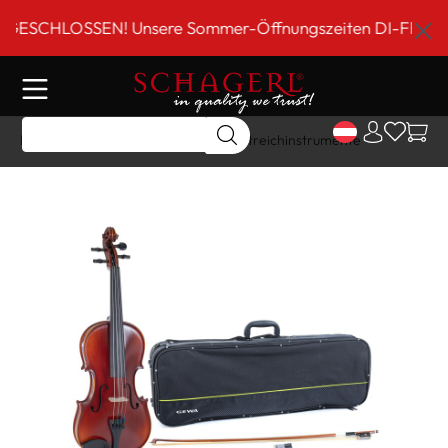
inhalt springen
SCHLOSSEN! Unsere Sommer-Öffnungszeiten DI-FR 9 bis 18
Home
Shop
Gitarre/Strings
Streichinstrumente