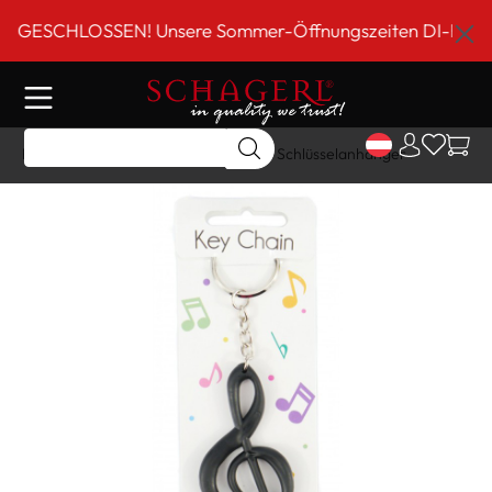
inhalt springen
ESCHLOSSEN! Unsere Sommer-Öffnungszeiten DI-FR 9 bis 1
Home
Shop
Geschenk Artikel
Schlüsselanhänger