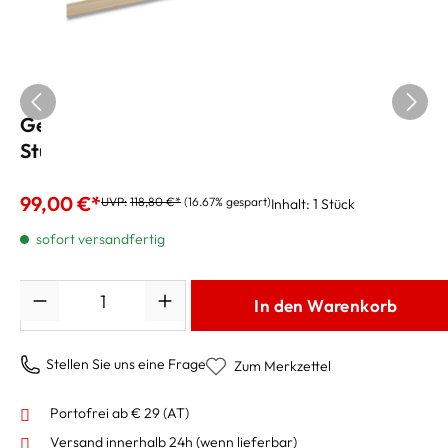
Gewa Streichbogen Cello Brasilholz
Studentbogen 3/4 Größe
99,00 €*
UVP:
118,80 €*
(16.67% gespart)
Inhalt:
1 Stück
sofort versandfertig
Anzahl
In den Warenkorb
Stellen Sie uns eine Frage
Zum Merkzettel
Portofrei ab € 29 (AT)
Versand innerhalb 24h
(wenn lieferbar)