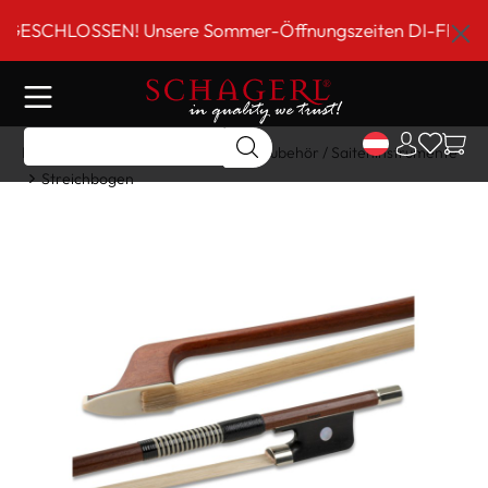
inhalt springen
SCHLOSSEN! Unsere Sommer-Öffnungszeiten DI-FR 9 bis 18
Home
Shop
Gitarre/Strings
Zubehör / Saiteninstrumente
Streichbogen