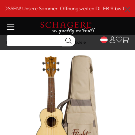
inhalt springen
N! Unsere Sommer-Öffnungszeiten DI-FR 9 bis 18 Uhr!***
Home
Shop
Gitarre/Strings
Ukulele