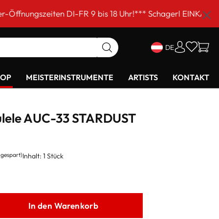
en DI-FR 9 bis 18 Uhr!*** Schagerl EINKAUFSSAMSTAG am 
DE
HOP
MEISTERINSTRUMENTE
ARTISTS
KONTAKT
kulele AUC-33 STARDUST
 gespart)
Inhalt:
1 Stück
In den Warenkorb