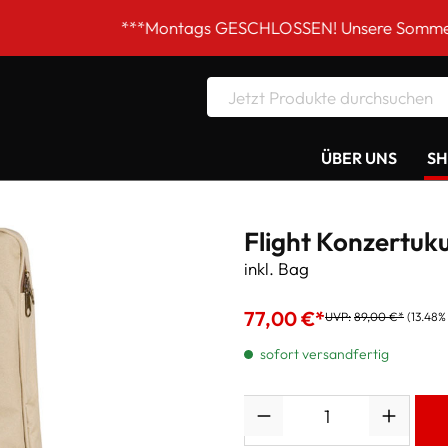
***Montags GESCHLOSSEN! Unsere Sommer-Öffnungszeit
ÜBER UNS
S
Flight Konzertu
inkl. Bag
77,00 €*
UVP:
89,00 €*
(13.48%
sofort versandfertig
Anzahl