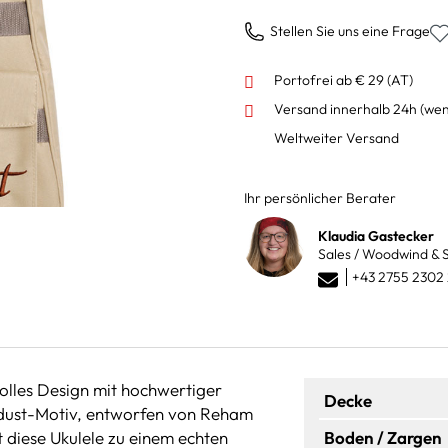
Stellen Sie uns eine Frage
Portofrei ab € 29 (AT)
Versand innerhalb 24h
(wen
Weltweiter Versand
Ihr persönlicher Berater
Klaudia Gastecker
Sales / Woodwind & S
+43 2755 2302
volles Design mit hochwertiger
Decke
rdust-Motiv, entworfen von Reham
 diese Ukulele zu einem echten
Boden / Zargen