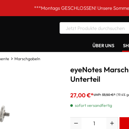
***Montags GESCHLOSSEN! Unsere Sommer-Öffnungszei
ÜBER UNS
S
mente
Marschgabeln
eyeNotes Marschg
Unterteil
27,00 €*
UVP:
33,50 €*
(19.4% g
sofort versandfertig
Anzahl