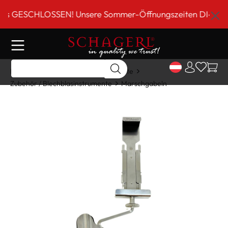
inhalt springen
GESCHLOSSEN! Unsere Sommer-Öffnungszeiten DI-FR 9 bis 
Home
Shop
Blechblasinstrumente
Zubehör / Blechblasinstrumente
Marschgabeln