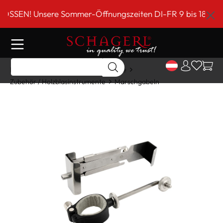
inhalt springen
N! Unsere Sommer-Öffnungszeiten DI-FR 9 bis 18 Uhr!***
Home
Shop
Holzblasinstrumente
Zubehör / Holzblasinstrumente
Marschgabeln