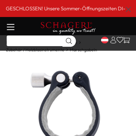
inhalt springen
GESCHLOSSEN! Unsere Sommer-Öffnungszeiten DI-FR 9 bis 
Home
Shop
Holzblasinstrumente
Zubehör / Holzblasinstrumente
Marschgabeln