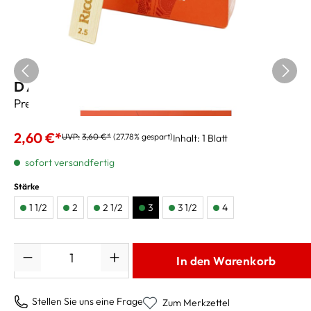
D Addario Rico Altsaxblätter 3
Preis pro Blatt
2,60 €*
UVP:
3,60 €*
(27.78% gespart)
Inhalt:
1 Blatt
sofort versandfertig
Stärke
1 1/2
2
2 1/2
3
3 1/2
4
Anzahl
In den Warenkorb
Stellen Sie uns eine Frage
Zum Merkzettel