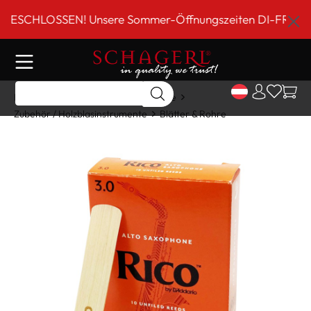
inhalt springen
CHLOSSEN! Unsere Sommer-Öffnungszeiten DI-FR 9 bis 18 
Home
Shop
Holzblasinstrumente
Zubehör / Holzblasinstrumente
Blätter & Rohre