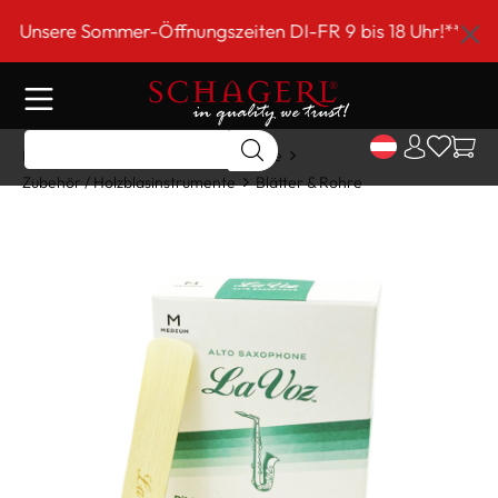
inhalt springen
ere Sommer-Öffnungszeiten DI-FR 9 bis 18 Uhr!*** Schag
Home
Shop
Holzblasinstrumente
Zubehör / Holzblasinstrumente
Blätter & Rohre