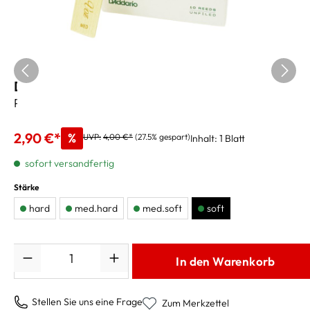
D Addario La Voz Altsaxblätter - soft
Preis pro Blatt
2,90 €*
%
UVP:
4,00 €*
(27.5% gespart)
Inhalt:
1 Blatt
sofort versandfertig
Stärke
hard
med.hard
med.soft
soft
Anzahl
In den Warenkorb
Stellen Sie uns eine Frage
Zum Merkzettel