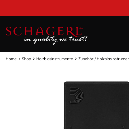
inhalt springen
Home
Shop
Holzblasinstrumente
Zubehör / Holzblasinstrume