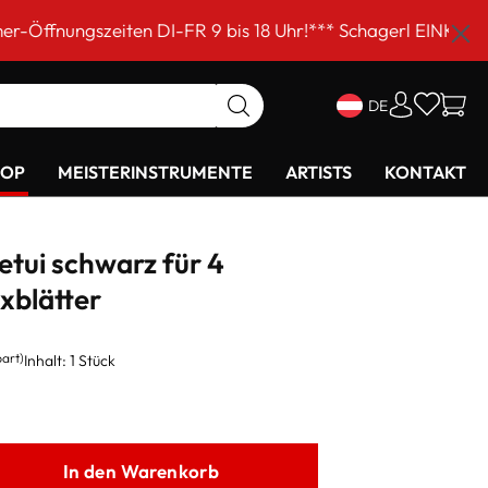
ten DI-FR 9 bis 18 Uhr!*** Schagerl EINKAUFSSAMSTAG am
DE
HOP
MEISTERINSTRUMENTE
ARTISTS
KONTAKT
etui schwarz für 4
xblätter
part)
Inhalt:
1 Stück
In den Warenkorb