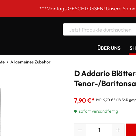
***Montags GESCHLOSSEN! Unsere Sommer-Öffnungszei
ÜBER UNS
S
nte
Allgemeines Zubehör
D Addario Blätter
Tenor-/Baritonsa
7,90 €*
UVP:
9,70 €*
(18.56% ges
sofort versandfertig
Anzahl