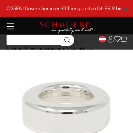
inhalt springen
EN! Unsere Sommer-Öffnungszeiten DI-FR 9 bis 18 Uhr!**
Home
Shop
Blechblasinstrumente
Zubehör / Blechblasinstrumente
Mundstücke