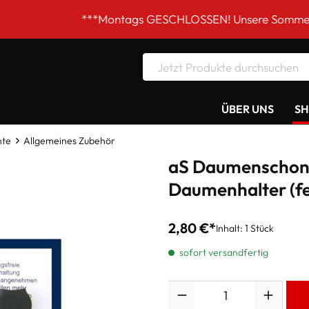
***Montags GESCHLOSSEN! Unsere Sommer-Öffnungszeit
ÜBER UNS
S
nte
Allgemeines Zubehör
aS Daumenschoner
Daumenhalter (fe
2,80 €*
Inhalt:
1 Stück
sofort versandfertig
Anzahl