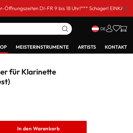
en DI-FR 9 bis 18 Uhr!*** Schagerl EINKAUFSSAMSTAG am 
DE
HOP
MEISTERINSTRUMENTE
ARTISTS
KONTAKT
 für Klarinette
st)
In den Warenkorb