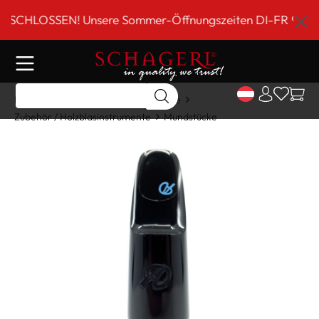
inhalt springen
LOSSEN! Unsere Sommer-Öffnungszeiten DI-FR 9 bis 18 Uh
Home
Shop
Holzblasinstrumente
Zubehör / Holzblasinstrumente
Mundstücke