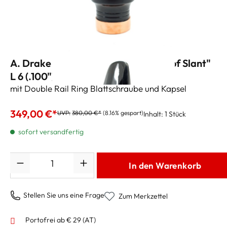
A. Drake Tenorsaxmundstück "Son of Slant"
L 6 (.100")
mit Double Rail Ring Blattschraube und Kapsel
349,00 €*
UVP:
380,00 €*
(8.16% gespart)
Inhalt:
1 Stück
sofort versandfertig
Anzahl
In den Warenkorb
Stellen Sie uns eine Frage
Zum Merkzettel
Portofrei ab € 29 (AT)