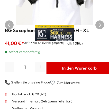
BG Saxophongurt Harness S43SH - XL
41,00 €*
UVP:
47,10 €*
(12.95% gespart)
Inhalt:
1 Stück
sofort versandfertig
Anzahl
In den Warenkorb
Stellen Sie uns eine Frage
Zum Merkzettel
Portofrei ab € 29 (AT)
Versand innerhalb 24h
(wenn lieferbar)
Weltweiter Versand