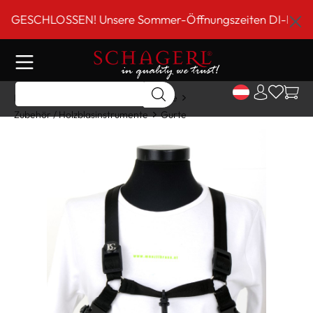
inhalt springen
ESCHLOSSEN! Unsere Sommer-Öffnungszeiten DI-FR 9 bis 1
Home
Shop
Holzblasinstrumente
Zubehör / Holzblasinstrumente
Gurte