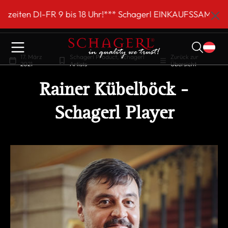
inhalt springen
 bis 18 Uhr!*** Schagerl EINKAUFSSAMSTAG am 5. Septemb
17. März
Schagerl Product
Schagerl
Zurück zur
2021
Artists
Übersicht
Rainer Kübelböck -
Schagerl Player