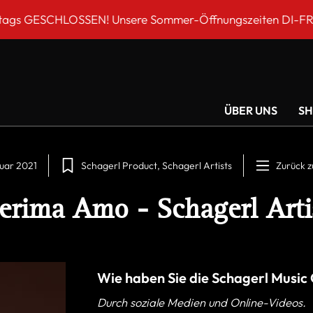
eiten DI-FR 9 bis 18 Uhr!*** Schagerl EINKAUFSSAMSTAG 
ÜBER UNS
S
ruar 2021
Schagerl Product
Schagerl Artists
Zurück z
erima Amo - Schagerl Arti
Wie haben Sie die Schagerl Musi
Durch soziale Medien und Online-Videos.