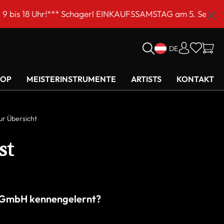
am 5. September von 9 bis 16 Uhr!***
DE
HOP
MEISTERINSTRUMENTE
ARTISTS
KONTAKT
ur Übersicht
st
c GmbH kennengelernt?