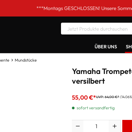
***Montags GESCHLOSSEN! Unsere Sommer-Öffnungszei
ÜBER UNS
S
mente
Mundstücke
Yamaha Trompet
versilbert
55,00 €*
UVP:
64,00 €*
(14.06%
sofort versandfertig
Anzahl