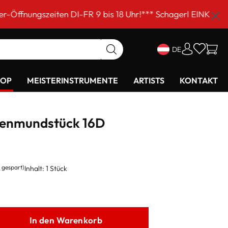
ten DI-FR 9 bis 18 Uhr!*** Schagerl EINKAUFSSAMSTAG am
DE
HOP
MEISTERINSTRUMENTE
ARTISTS
KONTAKT
enmundstück 16D
 gespart)
Inhalt:
1 Stück
In den Warenkorb