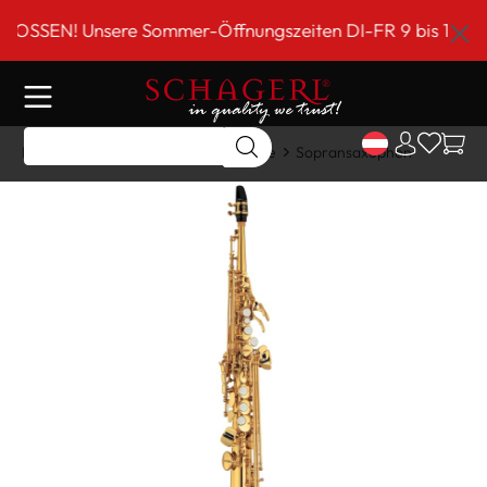
inhalt springen
EN! Unsere Sommer-Öffnungszeiten DI-FR 9 bis 18 Uhr!**
Home
Shop
Holzblasinstrumente
Sopransaxophon