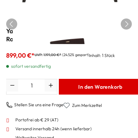
Yamaha Digital Piano YDP-145R ARIUS
Rosenholz matt
899,00 €*
UVP:
1.191,00 €*
(24.52% gespart)
Inhalt:
1 Stück
sofort versandfertig
Anzahl
In den Warenkorb
Stellen Sie uns eine Frage
Zum Merkzettel
Portofrei ab € 29 (AT)
Versand innerhalb 24h
(wenn lieferbar)
Weltweiter Versand