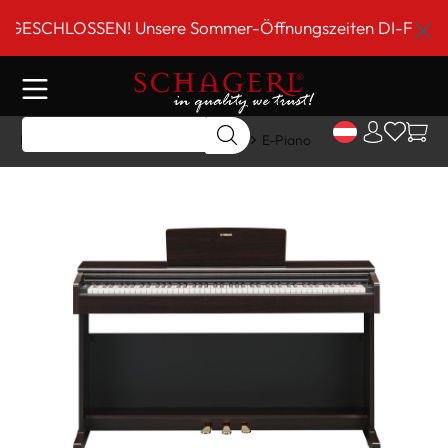
inhalt springen
SCHLOSSEN! Unsere Sommer-Öffnungszeiten DI-FR 9 bis 18
Home
Shop
Tasteninstrumente
E-Piano