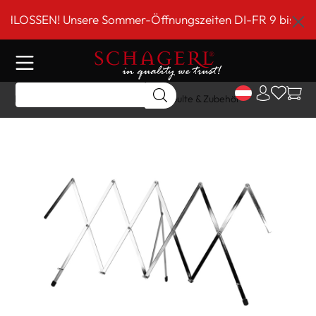
inhalt springen
SSEN! Unsere Sommer-Öffnungszeiten DI-FR 9 bis 18 Uhr!
Home
Shop
Sonstiges
Notenpulte & Zubehör