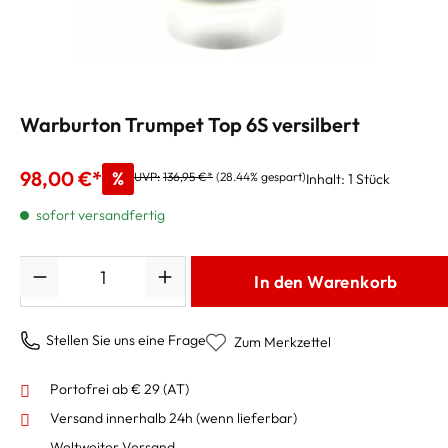
Warburton Trumpet Top 6S versilbert
98,00 €*
%
UVP:
136,95 €*
(28.44% gespart)
Inhalt:
1 Stück
sofort versandfertig
Anzahl
In den Warenkorb
Stellen Sie uns eine Frage
Zum Merkzettel
Portofrei ab € 29 (AT)
Versand innerhalb 24h
(wenn lieferbar)
Weltweiter Versand