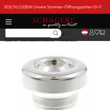
inhalt springen
SCHLOSSEN! Unsere Sommer-Öffnungszeiten DI-FR 9 bis 18
Home
Shop
Blechblasinstrumente
Zubehör / Blechblasinstrumente
Mundstücke