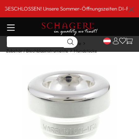
inhalt springen
SCHLOSSEN! Unsere Sommer-Öffnungszeiten DI-FR 9 bis 18
Home
Shop
Blechblasinstrumente
Zubehör / Blechblasinstrumente
Mundstücke