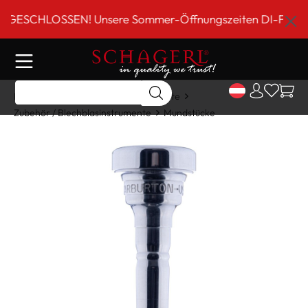
inhalt springen
SCHLOSSEN! Unsere Sommer-Öffnungszeiten DI-FR 9 bis 18
Home
Shop
Blechblasinstrumente
Zubehör / Blechblasinstrumente
Mundstücke