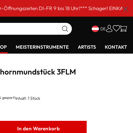
ten DI-FR 9 bis 18 Uhr!*** Schagerl EINKAUFSSAMSTAG am
DE
HOP
MEISTERINSTRUMENTE
ARTISTS
KONTAKT
lhornmundstück 3FLM
% gespart)
Inhalt:
1 Stück
In den Warenkorb