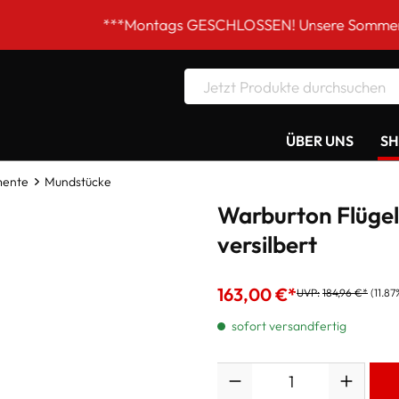
***Montags GESCHLOSSEN! Unsere Sommer-Öffnungszei
ÜBER UNS
S
mente
Mundstücke
Warburton Flüge
versilbert
163,00 €*
UVP:
184,96 €*
(11.87
sofort versandfertig
Anzahl