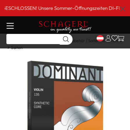
inhalt springen
CHLOSSEN! Unsere Sommer-Öffnungszeiten DI-FR 9 bis 18 
Home
Shop
Gitarre/Strings
Zubehör / Saiteninstrumente
Saiten