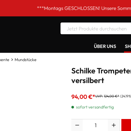
***Montags GESCHLOSSEN! Unsere Sommer-Öffnungszei
ÜBER UNS
S
mente
Mundstücke
Schilke Trompet
versilbert
94,00 €*
UVP:
124,00 €*
(24.19
sofort versandfertig
Anzahl