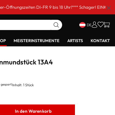
ten DI-FR 9 bis 18 Uhr!*** Schagerl EINKAUFSSAMSTAG am
DE
HOP
MEISTERINSTRUMENTE
ARTISTS
KONTAKT
enmundstück 13A4
% gespart)
Inhalt:
1 Stück
In den Warenkorb